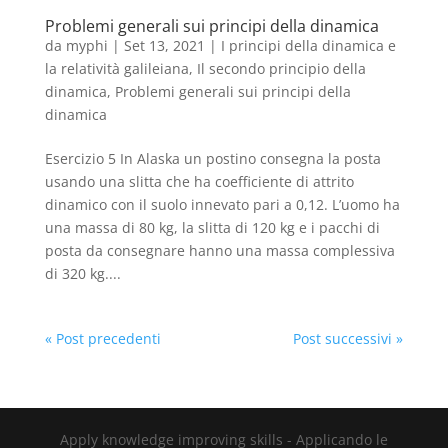
Problemi generali sui principi della dinamica
da
myphi
|
Set 13, 2021
|
I principi della dinamica e
la relatività galileiana
,
Il secondo principio della
dinamica
,
Problemi generali sui principi della
dinamica
Esercizio 5 In Alaska un postino consegna la posta
usando una slitta che ha coefficiente di attrito
dinamico con il suolo innevato pari a 0,12. L’uomo ha
una massa di 80 kg, la slitta di 120 kg e i pacchi di
posta da consegnare hanno una massa complessiva
di 320 kg....
« Post precedenti
Post successivi »
Apply knowledge improving skills - Applicando le