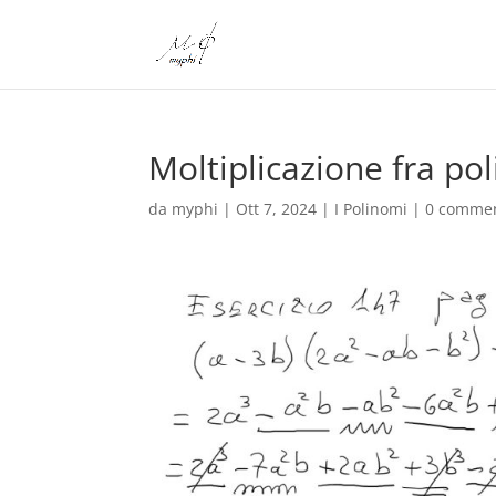
Moltiplicazione fra po
da
myphi
|
Ott 7, 2024
|
I Polinomi
|
0 commen