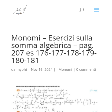
Monomi – Esercizi sulla
somma algebrica – pag.
207 es 176-177-178-179-
180-181
da
myphi
|
Nov 16, 2024
|
I Monomi
|
0 commenti